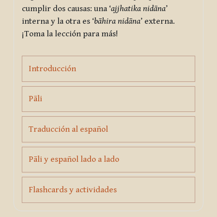
cumplir dos causas: una ‘
ajjhatika nidāna
’
interna y la otra es ‘
bāhira nidāna
’ externa.
¡Toma la lección para más!
Page
Introducción
Page
Pāli
Page
Traducción al español
Page
Pāli y español lado a lado
Page
Flashcards y actividades