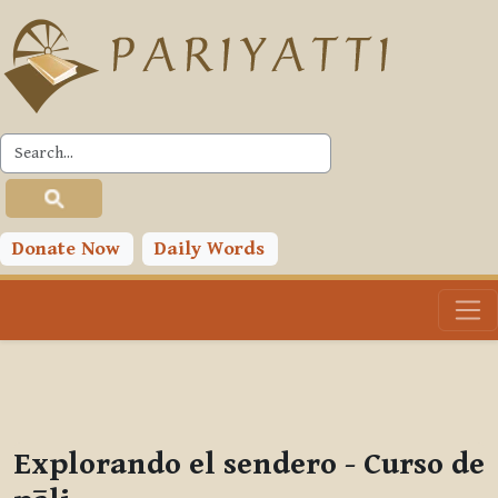
Skip to main content
PLC
You are currently using guest access (
Log in
)
Toggle search input
Donate Now
Daily Words
Explorando el sendero - Curso de