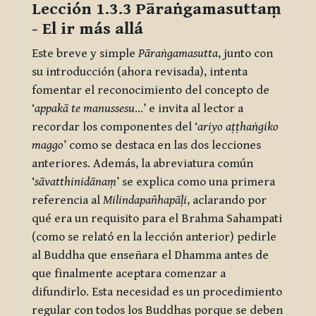
Lección 1.3.3
Pāraṅgamasuttaṃ
- El ir más allá
Este breve y simple
Pāraṅgamasutta
, junto con
su introducción (ahora revisada), intenta
fomentar el reconocimiento del concepto de
‘
appakā te manussesu
…’ e invita al lector a
recordar los componentes del ‘
ariyo aṭṭhaṅgiko
maggo
’ como se destaca en las dos lecciones
anteriores. Además, la abreviatura común
‘
sāvatthinidānaṃ
’ se explica como una primera
referencia al
Milindapañhapāḷi
, aclarando por
qué era un requisito para el Brahma Sahampati
(como se relató en la lección anterior) pedirle
al Buddha que enseñara el Dhamma antes de
que finalmente aceptara comenzar a
difundirlo. Esta necesidad es un procedimiento
regular con todos los Buddhas porque se deben