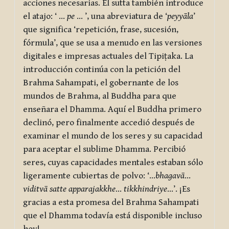
acciones necesarias. El sutta también introduce
el atajo: ‘ ...
pe
... ’, una abreviatura de ‘
peyyāla
’
que significa ‘repetición, frase, sucesión,
fórmula’, que se usa a menudo en las versiones
digitales e impresas actuales del Tipiṭaka. La
introducción continúa con la petición del
Brahma Sahampati, el gobernante de los
mundos de Brahma, al Buddha para que
enseñara el Dhamma. Aquí el Buddha primero
declinó, pero finalmente accedió después de
examinar el mundo de los seres y su capacidad
para aceptar el sublime Dhamma. Percibió
seres, cuyas capacidades mentales estaban sólo
ligeramente cubiertas de polvo: ‘…
bhagavā
…
viditvā satte apparajakkhe
…
tikkhindriye
…’. ¡Es
gracias a esta promesa del Brahma Sahampati
que el Dhamma todavía está disponible incluso
hoy!