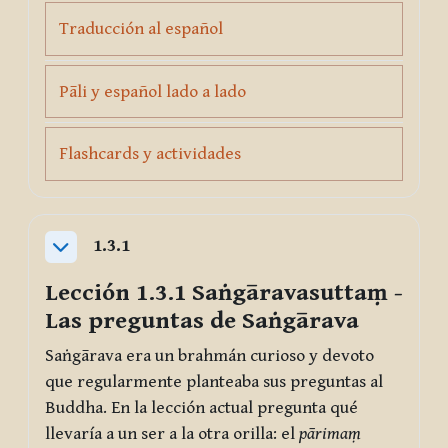
Page
Traducción al español
Page
Pāli y español lado a lado
Page
Flashcards y actividades
1.3.1
Collapse
Lección 1.3.1
Saṅgāravasuttaṃ
-
Las preguntas de Saṅgārava
Saṅgārava era un brahmán curioso y devoto
que regularmente planteaba sus preguntas al
Buddha. En la lección actual pregunta qué
llevaría a un ser a la otra orilla: el
pārimaṃ