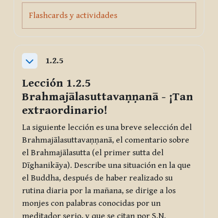
Page
Flashcards y actividades
1.2.5
Collapse
Lección 1.2.5
Brahmajālasuttavaṇṇanā
- ¡Tan
extraordinario!
La siguiente lección es una breve selección del
Brahmajālasuttavaṇṇanā
, el comentario sobre
el
Brahmajālasutta
(el primer sutta del
Dīghanikāya
). Describe una situación en la que
el Buddha, después de haber realizado su
rutina diaria por la mañana, se dirige a los
monjes con palabras conocidas por un
meditador serio, y que se citan por S.N.