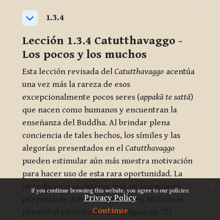
1.3.4
Collapse
Lección 1.3.4
Catutthavaggo
-
Los pocos y los muchos
Esta lección revisada del
Catutthavaggo
acentúa
una vez más la rareza de esos
excepcionalmente pocos seres (
appakā te sattā
)
que nacen como humanos y encuentran la
enseñanza del Buddha. Al brindar plena
conciencia de tales hechos, los símiles y las
alegorías presentados en el
Catutthavaggo
pueden estimular aún más nuestra motivación
para hacer uso de esta rara oportunidad. La
x
introducción se detiene más en la siguiente
If you continue browsing this website, you agree to our policies:
Privacy Policy
pregunta de doble filo que el Rey Milinda le
Continue
planteó al sabio Venerable Nāgasena: “El