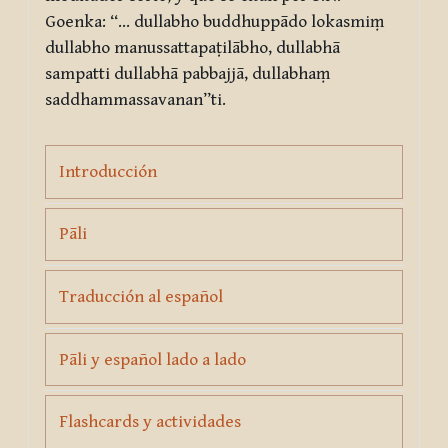
Goenka: “…
dullabho buddhuppādo lokasmiṃ
dullabho manussattapaṭilābho, dullabhā
sampatti dullabhā pabbajjā, dullabhaṃ
saddhammassavanan”ti
.
Page
Introducción
Page
Pāli
Page
Traducción al español
Page
Pāli y español lado a lado
Page
Flashcards y actividades