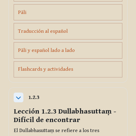
Page
Pāli
Page
Traducción al español
Page
Pāli y español lado a lado
Page
Flashcards y actividades
1.2.3
Collapse
Lección 1.2.3
Dullabhasuttaṃ
-
Difícil de encontrar
El
Dullabhasuttaṃ
se refiere a los tres